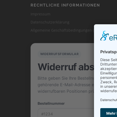
RECHTLICHE INFORMATIONEN
Impressum
Datenschutzerklärung
Allgemeine Geschäftsbedingungen (“AGB”)
WIDERRUFSFORMULAR
Widerruf absende
Bitte geben Sie Ihre Bestellnummer und 
gehörende E-Mail-Adresse ein. Danach 
widerrufbaren Positionen prüfen und de
Bestellnummer
E-Mail-