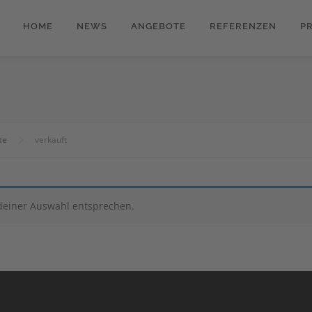
HOME
NEWS
ANGEBOTE
REFERENZEN
P
te
verkauft
deiner Auswahl entsprechen.