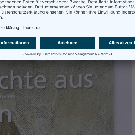
 Goldscheibenfibel in „Berichte aus dem LVR LandesMuseum Bonn“