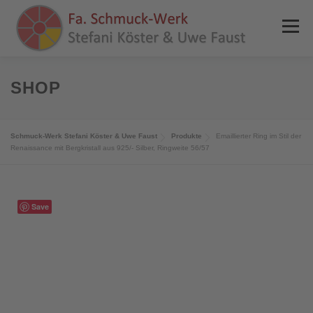
Zum
Inhalt
Menü
springen
HOME
NEWS
ANGEBOTE
REFERENZEN
SHOP
PRESSE
SHOP
KONTAKT
INFOS
Schmuck-Werk Stefani Köster & Uwe Faust
Produkte
Emaillierter Ring im Stil der
Renaissance mit Bergkristall aus 925/- Silber, Ringweite 56/57
0 ARTIKEL
Save