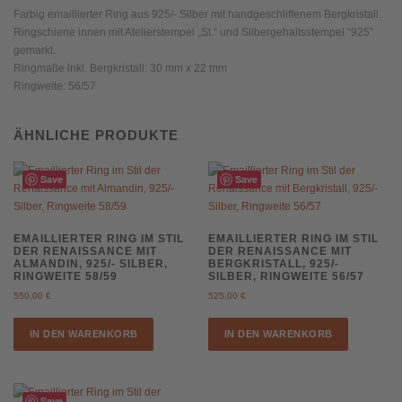
56/57
Farbig emaillierter Ring aus 925/- Silber mit handgeschliffenem Bergkristall.
Menge
Ringschiene innen mit Atelierstempel „St.“ und Silbergehaltsstempel “925”
gemarkt.
Ringmaße inkl. Bergkristall: 30 mm x 22 mm
Ringweite: 56/57
ÄHNLICHE PRODUKTE
Save
Save
EMAILLIERTER RING IM STIL
EMAILLIERTER RING IM STIL
DER RENAISSANCE MIT
DER RENAISSANCE MIT
ALMANDIN, 925/- SILBER,
BERGKRISTALL, 925/-
RINGWEITE 58/59
SILBER, RINGWEITE 56/57
550,00
€
525,00
€
IN DEN WARENKORB
IN DEN WARENKORB
Save