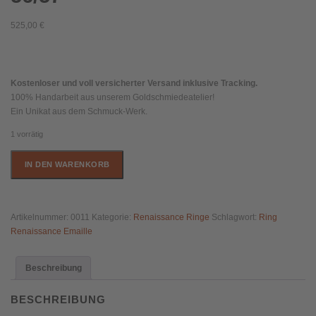
525,00
€
Kostenloser und voll versicherter Versand inklusive Tracking.
100% Handarbeit aus unserem Goldschmiedeatelier!
Ein Unikat aus dem Schmuck-Werk.
1 vorrätig
Emaillierter
IN DEN WARENKORB
Ring
im
Stil
der
Artikelnummer:
0011
Kategorie:
Renaissance Ringe
Schlagwort:
Ring
Renaissance
Renaissance Emaille
mit
Bergkristall
Beschreibung
aus
925/-
Silber,
BESCHREIBUNG
Ringweite