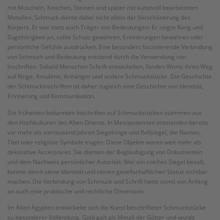
mit Muscheln, Knochen, Steinen und später mit kunstvoll bearbeiteten
Metallen. Schmuck diente dabei nicht allein der Verschönerung des
Körpers. Er war stets auch Träger von Bedeutungen: Er zeigte Rang und
Zugehörigkeit an, sollte Schutz gewähren, Erinnerungen bewahren oder
persönliche Gefühle ausdrücken. Eine besonders faszinierende Verbindung
von Schmuck und Bedeutung entstand durch die Verwendung von
Inschriften. Sobald Menschen Schrift entwickelten, fanden Worte ihren Weg
auf Ringe, Amulette, Anhänger und andere Schmuckstücke. Die Geschichte
der Schmuckinschriften ist daher zugleich eine Geschichte von Identität,
Erinnerung und Kommunikation.
Die frühesten bekannten Inschriften auf Schmuckstücken stammen aus
den Hochkulturen des Alten Orients. In Mesopotamien entstanden bereits
vor mehr als viertausend Jahren Siegelringe und Rollsiegel, die Namen,
Titel oder religiöse Symbole trugen. Diese Objekte waren weit mehr als
dekorative Accessoires. Sie dienten der Beglaubigung von Dokumenten
und dem Nachweis persönlicher Autorität. Wer ein solches Siegel besaß,
konnte damit seine Identität und seinen gesellschaftlichen Status sichtbar
machen. Die Verbindung von Schmuck und Schrift hatte somit von Anfang
an auch eine praktische und rechtliche Dimension.
Im Alten Ägypten entwickelte sich die Kunst beschrifteter Schmuckstücke
zu besonderer Vollendung. Gold galt als Metall der Götter und wurde