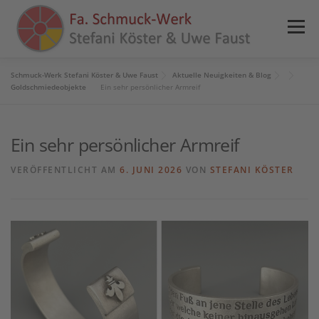
Zum
Inhalt
Menü
springen
Schmuck-Werk Stefani Köster & Uwe Faust
Aktuelle Neuigkeiten & Blog
HOME
NEWS
ANGEBOTE
REFERENZEN
Goldschmiedeobjekte
Ein sehr persönlicher Armreif
Ein sehr persönlicher Armreif
PRESSE
SHOP
KONTAKT
INFOS
VERÖFFENTLICHT AM
6. JUNI 2026
VON
STEFANI KÖSTER
0 ARTIKEL