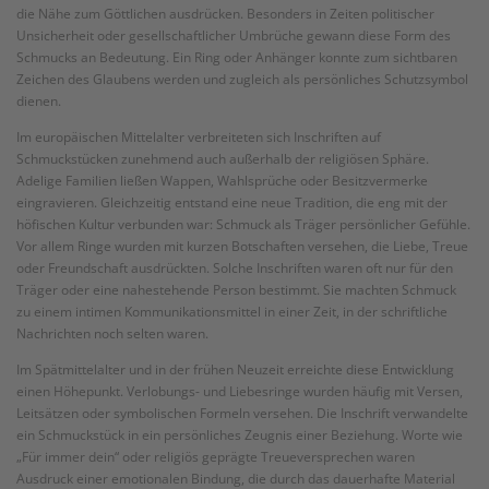
die Nähe zum Göttlichen ausdrücken. Besonders in Zeiten politischer
Unsicherheit oder gesellschaftlicher Umbrüche gewann diese Form des
Schmucks an Bedeutung. Ein Ring oder Anhänger konnte zum sichtbaren
Zeichen des Glaubens werden und zugleich als persönliches Schutzsymbol
dienen.
Im europäischen Mittelalter verbreiteten sich Inschriften auf
Schmuckstücken zunehmend auch außerhalb der religiösen Sphäre.
Adelige Familien ließen Wappen, Wahlsprüche oder Besitzvermerke
eingravieren. Gleichzeitig entstand eine neue Tradition, die eng mit der
höfischen Kultur verbunden war: Schmuck als Träger persönlicher Gefühle.
Vor allem Ringe wurden mit kurzen Botschaften versehen, die Liebe, Treue
oder Freundschaft ausdrückten. Solche Inschriften waren oft nur für den
Träger oder eine nahestehende Person bestimmt. Sie machten Schmuck
zu einem intimen Kommunikationsmittel in einer Zeit, in der schriftliche
Nachrichten noch selten waren.
Im Spätmittelalter und in der frühen Neuzeit erreichte diese Entwicklung
einen Höhepunkt. Verlobungs- und Liebesringe wurden häufig mit Versen,
Leitsätzen oder symbolischen Formeln versehen. Die Inschrift verwandelte
ein Schmuckstück in ein persönliches Zeugnis einer Beziehung. Worte wie
„Für immer dein“ oder religiös geprägte Treueversprechen waren
Ausdruck einer emotionalen Bindung, die durch das dauerhafte Material