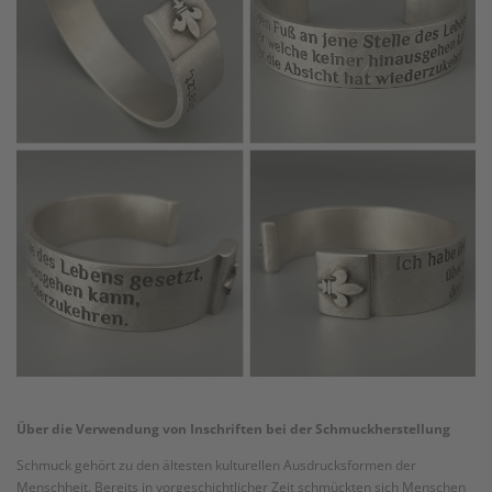
Über die Verwendung von Inschriften bei der Schmuckherstellung
Schmuck gehört zu den ältesten kulturellen Ausdrucksformen der
Menschheit. Bereits in vorgeschichtlicher Zeit schmückten sich Menschen