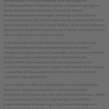
Herstellung von Schmuck grundlegend. Neue Werkzeuge und
Produktionsmethoden ermöglichten präzisere Gravuren zu geringeren
Kosten. Dadurch wurde beschrifteter Schmuck für breitere
Bevölkerungsschichten erschwinglich. Verlobungs- und Eheringe mit
eingravierten Namen oder Hochzeitsdaten wurden zunehmend üblich. Die
Gravur entwickelte sich zu einer festen Tradition, die bis heute fortbesteht.
Gleichzeitig entstanden Schmuckstücke, die an Reisen, militärische Dienste
oder besondere Lebensereignisse erinnerten.
Im 20. Jahrhundert rückte die Individualisierung immer stärker in den
Vordergrund. Moderne Gravurtechniken erlaubten eine nahezu
unbegrenzte Vielfalt persönlicher Gestaltungen. Neben Namen und Daten
fanden nun auch persönliche Botschaften, Gedichtzeilen oder
handschriftliche Widmungen ihren Platz auf Schmuckstücken. Die
technische Entwicklung machte es möglich, selbst kleinste Flächen präzise
zu beschriften. Schmuck wurde dadurch mehr denn je zum Ausdruck
individueller Lebensgeschichten.
Heute erlebt die Tradition der Schmuckinschrift eine bemerkenswerte
Renaissance. Digitale Gravurverfahren und Lasertechnologien
ermöglichen eine Präzision, die früher unvorstellbar gewesen wäre. Neben
klassischen Gravuren finden sich Fingerabdrücke, Handschriften,
geografische Koordinaten oder sogar digitalisierte Zeichnungen auf