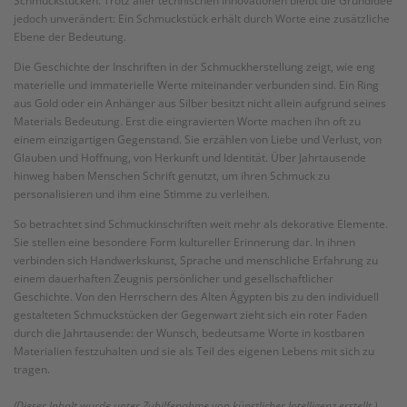
Schmuckstücken. Trotz aller technischen Innovationen bleibt die Grundidee
jedoch unverändert: Ein Schmuckstück erhält durch Worte eine zusätzliche
Ebene der Bedeutung.
Die Geschichte der Inschriften in der Schmuckherstellung zeigt, wie eng
materielle und immaterielle Werte miteinander verbunden sind. Ein Ring
aus Gold oder ein Anhänger aus Silber besitzt nicht allein aufgrund seines
Materials Bedeutung. Erst die eingravierten Worte machen ihn oft zu
einem einzigartigen Gegenstand. Sie erzählen von Liebe und Verlust, von
Glauben und Hoffnung, von Herkunft und Identität. Über Jahrtausende
hinweg haben Menschen Schrift genutzt, um ihren Schmuck zu
personalisieren und ihm eine Stimme zu verleihen.
So betrachtet sind Schmuckinschriften weit mehr als dekorative Elemente.
Sie stellen eine besondere Form kultureller Erinnerung dar. In ihnen
verbinden sich Handwerkskunst, Sprache und menschliche Erfahrung zu
einem dauerhaften Zeugnis persönlicher und gesellschaftlicher
Geschichte. Von den Herrschern des Alten Ägypten bis zu den individuell
gestalteten Schmuckstücken der Gegenwart zieht sich ein roter Faden
durch die Jahrtausende: der Wunsch, bedeutsame Worte in kostbaren
Materialien festzuhalten und sie als Teil des eigenen Lebens mit sich zu
tragen.
(Dieser Inhalt wurde unter Zuhilfenahme von künstlicher Intelligenz erstellt.)