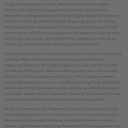
häufig mit Hieroglyphen verziert. Namen von Herrschern, religiöse
Formeln oder schützende Segenswünsche wurden auf Amuletten,
Halsketten und Ringen angebracht. Für die Ägypter besaß der Name eines
Menschen eine tiefgreifende spirituelle Bedeutung. Er war ein Teil der
Persönlichkeit und sollte über den Tod hinaus erhalten bleiben. Deshalb
wurden Namen oft in Schmuck eingraviert, der sowohl im Leben als auch
im Grab getragen wurde. Schmuckinschriften dienten hier nicht nur der
Erinnerung, sondern auch der Hoffnung auf Unsterblichkeit.
Auch die antiken Kulturen Griechenlands und Roms nutzten Inschriften auf
vielfältige Weise. Besonders beliebt waren gravierte Edelsteine,
sogenannte Gemmen, die in Ringe eingesetzt wurden. Auf ihnen fanden
sich Namen, Widmungen, Götterdarstellungen oder kurze Sinnsprüche.
Viele dieser Schmuckstücke wurden als persönliche Siegel verwendet.
Gleichzeitig entwickelte sich eine neue Wertschätzung für die ästhetische
Qualität von Schrift. Buchstaben wurden nicht nur als Informationsträger
verstanden, sondern auch als dekorative Elemente. Die kunstvolle Gravur
verband handwerkliches Können mit persönlicher Aussagekraft.
Mit der Ausbreitung großer Religionen erhielt die Schmuckinschrift eine
neue Bedeutungsebene. Im Christentum, aber auch im Judentum und im
Islam, wurden Schmuckstücke häufig mit religiösen Worten versehen.
Gebete, Segensformeln oder heilige Namen sollten Schutz gewähren und