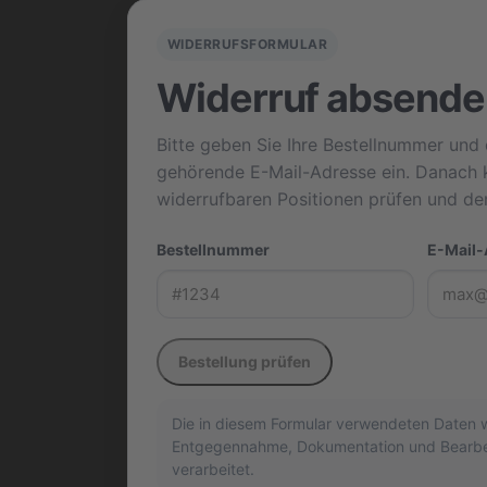
WIDERRUFSFORMULAR
Widerruf absende
Bitte geben Sie Ihre Bestellnummer und 
gehörende E-Mail-Adresse ein. Danach 
widerrufbaren Positionen prüfen und de
Bestellnummer
E-Mail-
Bestellung prüfen
Die in diesem Formular verwendeten Daten w
Entgegennahme, Dokumentation und Bearbei
verarbeitet.