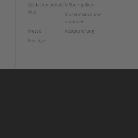
Goldschmiedeobj
Möbelrepliken
ekte
Museumsdokume
ntationen
Presse
Restaurierung
Sonstiges