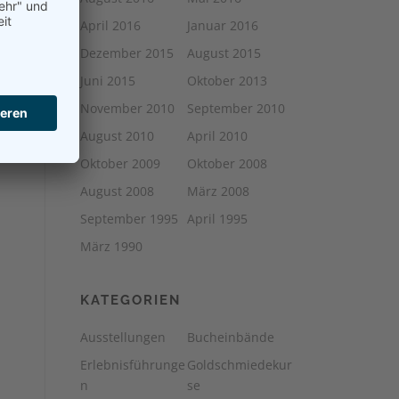
April 2016
Januar 2016
Dezember 2015
August 2015
Juni 2015
Oktober 2013
November 2010
September 2010
August 2010
April 2010
Oktober 2009
Oktober 2008
August 2008
März 2008
September 1995
April 1995
März 1990
KATEGORIEN
Ausstellungen
Bucheinbände
Erlebnisführunge
Goldschmiedekur
n
se