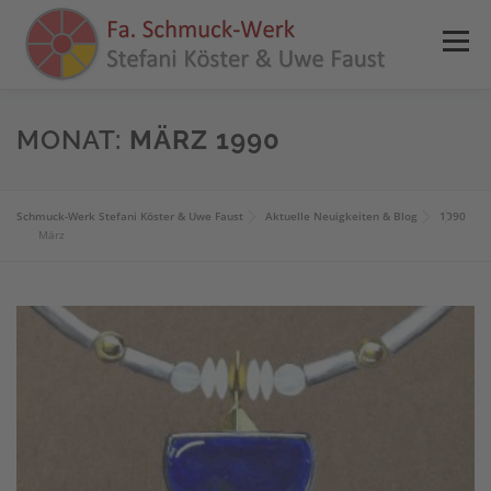
Zum
Inhalt
Menü
springen
HOME
NEWS
ANGEBOTE
REFERENZEN
MONAT:
MÄRZ 1990
PRESSE
SHOP
KONTAKT
INFOS
Schmuck-Werk Stefani Köster & Uwe Faust
Aktuelle Neuigkeiten & Blog
1990
März
0 ARTIKEL