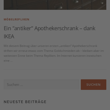
MÖBELREPLIKEN
Ein “antiker“ Apothekerschrank – dank
IKEA
Mit diesem Beitrag über unseren ersten „antiken“ Apothekerschrank
driften wir erneut etwas vom Thema Goldschmieden ab – bleiben aber im
weitesten Sinne beim Thema Repliken. Im Internet kursieren inzwischen
eine …
Suchen
nach:
NEUESTE BEITRÄGE