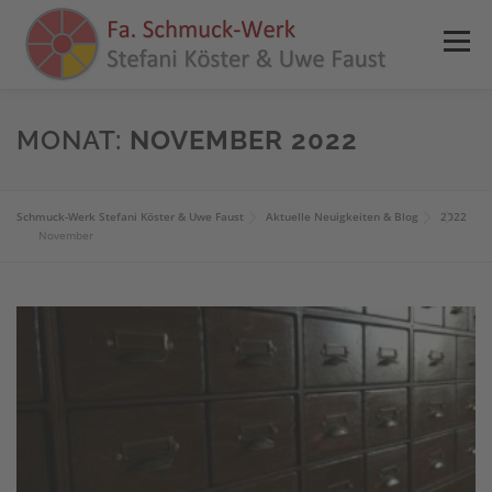
Zum
Inhalt
Menü
springen
HOME
NEWS
ANGEBOTE
REFERENZEN
MONAT:
NOVEMBER 2022
PRESSE
SHOP
KONTAKT
INFOS
Schmuck-Werk Stefani Köster & Uwe Faust
Aktuelle Neuigkeiten & Blog
2022
November
0 ARTIKEL