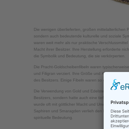
Die wenigen überlieferten, großen mittelalterliche
sondern auch bedeutende kulturelle und soziale Symb
waren weit mehr als nur praktische Verschlussmittel
Macht ihrer Besitzer. Ihre Herstellung erforderte ni
die Symbolik und Bedeutung, die sie verkörperten.
Die Pracht-Goldscheibenfibeln waren typischerweise 
und Filigran verziert. Ihre Größe und Komplexität va
des Besitzers. Einige Fibeln waren so groß und aufwä
Die Verwendung von Gold und Edelsteinen in den Pra
Besitzers, sondern hatte auch eine tiefe symbolische
wurde oft mit göttlicher Macht und Unvergänglichke
Saphiren und Smaragden verlieh den Fibeln zusätzl
spirituelle Bedeutung.