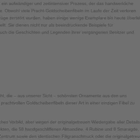
 ein aufwändiger und zeitintensiver Prozess, der das handwerkliche
e. Obwohl viele Pracht-Goldscheibenfibeln im Laufe der Zeit verloren
ge zerstört wurden, haben einige wenige Exemplare bis heute überle
t. Sie dienen nicht nur als beeindruckende Beispiele für
 auch die Geschichten und Legenden ihrer vergangenen Besitzer und
cht, die – aus unserer Sicht – schönsten Ornamente aus den uns
achtvollen Goldscheibenfibeln dieser Art in einer einzigen Fibel zu
ches Vorbild, aber wegen der originalgetreuen Wiedergabe aller Details
nsekten, die 58 handgeschliffenen Almandine, 4 Rubine und 8 Smaragde,
 Zentrum sowie den identischen Filigranschmuck oder die originalgetre