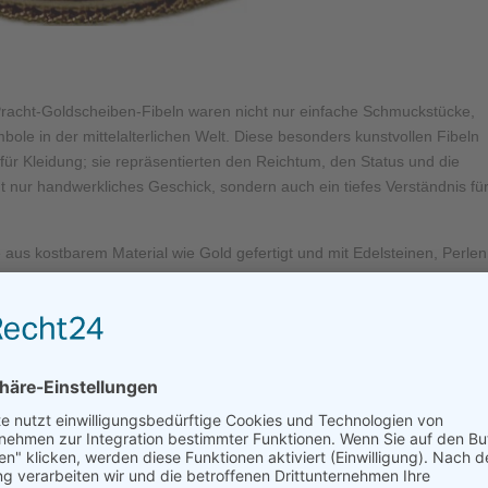
n Pracht-Goldscheiben-Fibeln waren nicht nur einfache Schmuckstücke,
ole in der mittelalterlichen Welt. Diese besonders kunstvollen Fibeln
 für Kleidung; sie repräsentierten den Reichtum, den Status und die
cht nur handwerkliches Geschick, sondern auch ein tiefes Verständnis fü
aus kostbarem Material wie Gold gefertigt und mit Edelsteinen, Perlen
riierten je nach dem sozialen Status und den finanziellen Möglichkeiten
ndig verziert, dass sie regelrecht wie kleine Kunstwerke wirkten.
cht-Goldscheibenfibeln unterstrich nicht nur den Reichtum des
 Bedeutung. Gold galt im Mittelalter als das edelste aller Metalle und
it in Verbindung gebracht. Die Verwendung von Edelsteinen wie Rubine
ichen Glanz und Pracht und symbolisierte Reichtum, Macht und