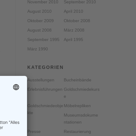
November 2010
September 2010
August 2010
April 2010
Oktober 2009
Oktober 2008
August 2008
März 2008
September 1995
April 1995
März 1990
r
KATEGORIEN
Ausstellungen
Bucheinbände
Erlebnisführungen
Goldschmiedekurs
e
Goldschmiedeobje
Möbelrepliken
n,
kte
Museumsdokume
ntationen
Presse
Restaurierung