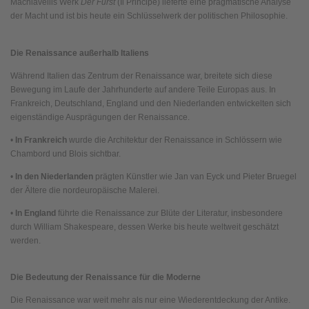
Machiavellis Werk
Der Fürst
(Il Principe) lieferte eine pragmatische Analyse
der Macht und ist bis heute ein Schlüsselwerk der politischen Philosophie.
Die Renaissance außerhalb Italiens
Während Italien das Zentrum der Renaissance war, breitete sich diese
Bewegung im Laufe der Jahrhunderte auf andere Teile Europas aus. In
Frankreich, Deutschland, England und den Niederlanden entwickelten sich
eigenständige Ausprägungen der Renaissance.
•
In Frankreich
wurde die Architektur der Renaissance in Schlössern wie
Chambord und Blois sichtbar.
•
In den Niederlanden
prägten Künstler wie Jan van Eyck und Pieter Bruegel
der Ältere die nordeuropäische Malerei.
•
In England
führte die Renaissance zur Blüte der Literatur, insbesondere
durch William Shakespeare, dessen Werke bis heute weltweit geschätzt
werden.
Die Bedeutung der Renaissance für die Moderne
Die Renaissance war weit mehr als nur eine Wiederentdeckung der Antike.