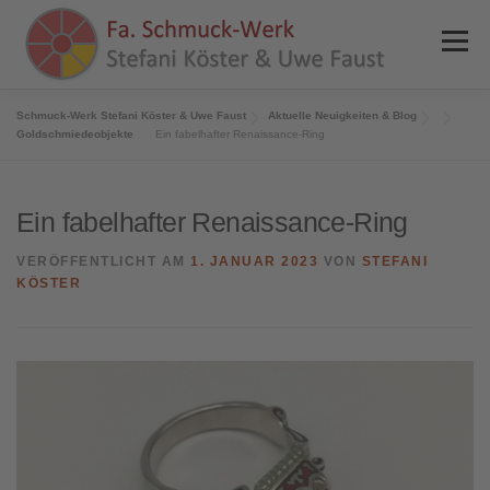
Zum
Inhalt
Menü
springen
Schmuck-Werk Stefani Köster & Uwe Faust
Aktuelle Neuigkeiten & Blog
HOME
NEWS
ANGEBOTE
REFERENZEN
Goldschmiedeobjekte
Ein fabelhafter Renaissance-Ring
PRESSE
SHOP
KONTAKT
INFOS
Ein fabelhafter Renaissance-Ring
VERÖFFENTLICHT AM
1. JANUAR 2023
VON
STEFANI
KÖSTER
0 ARTIKEL