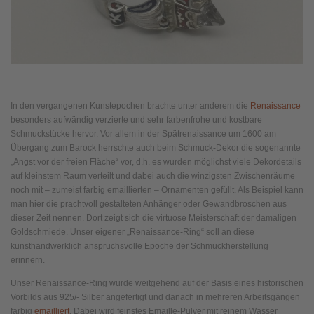
In den vergangenen Kunstepochen brachte unter anderem die
Renaissance
besonders aufwändig verzierte und sehr farbenfrohe und kostbare
Schmuckstücke hervor. Vor allem in der Spätrenaissance um 1600 am
Übergang zum Barock herrschte auch beim Schmuck-Dekor die sogenannte
„Angst vor der freien Fläche“ vor, d.h. es wurden möglichst viele Dekordetails
auf kleinstem Raum verteilt und dabei auch die winzigsten Zwischenräume
noch mit – zumeist farbig emaillierten – Ornamenten gefüllt. Als Beispiel kann
man hier die prachtvoll gestalteten Anhänger oder Gewandbroschen aus
dieser Zeit nennen. Dort zeigt sich die virtuose Meisterschaft der damaligen
Goldschmiede. Unser eigener „Renaissance-Ring“ soll an diese
kunsthandwerklich anspruchsvolle Epoche der Schmuckherstellung
erinnern.
Unser Renaissance-Ring wurde weitgehend auf der Basis eines historischen
Vorbilds aus 925/- Silber angefertigt und danach in mehreren Arbeitsgängen
farbig
emailliert
. Dabei wird feinstes Emaille-Pulver mit reinem Wasser