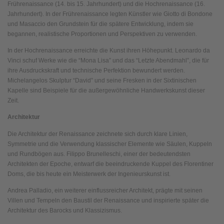
Frührenaissance (14. bis 15. Jahrhundert) und die Hochrenaissance (16.
Jahrhundert). In der Frührenaissance legten Künstler wie Giotto di Bondone
und Masaccio den Grundstein für die spätere Entwicklung, indem sie
begannen, realistische Proportionen und Perspektiven zu verwenden.
In der Hochrenaissance erreichte die Kunst ihren Höhepunkt. Leonardo da
Vinci schuf Werke wie die “Mona Lisa” und das “Letzte Abendmahl”, die für
ihre Ausdruckskraft und technische Perfektion bewundert werden.
Michelangelos Skulptur “David” und seine Fresken in der Sixtinischen
Kapelle sind Beispiele für die außergewöhnliche Handwerkskunst dieser
Zeit.
Architektur
Die Architektur der Renaissance zeichnete sich durch klare Linien,
Symmetrie und die Verwendung klassischer Elemente wie Säulen, Kuppeln
und Rundbögen aus. Filippo Brunelleschi, einer der bedeutendsten
Architekten der Epoche, entwarf die beeindruckende Kuppel des Florentiner
Doms, die bis heute ein Meisterwerk der Ingenieurskunst ist.
Andrea Palladio, ein weiterer einflussreicher Architekt, prägte mit seinen
Villen und Tempeln den Baustil der Renaissance und inspirierte später die
Architektur des Barocks und Klassizismus.