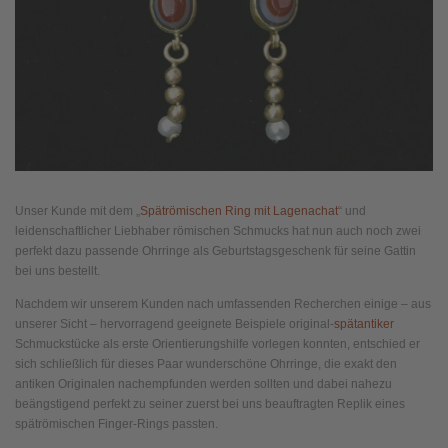
Unser Kunde mit dem „
Spätrömischen Ring mit Lagenachat
“ und
leidenschaftlicher Liebhaber römischen Schmucks hat nun auch noch zwei
perfekt dazu passende Ohrringe als Geburtstagsgeschenk für seine Gattin
bei uns bestellt.
Nachdem wir unserem Kunden nach umfassenden Recherchen einige – aus
unserer Sicht – hervorragend geeignete Beispiele original-
spätantiker
Schmuckstücke als erste Orientierungshilfe vorlegen konnten, entschied er
sich schließlich für dieses Paar wunderschöne Ohrringe, die exakt den
antiken Originalen nachempfunden werden sollten und dabei nahezu
beängstigend perfekt zu seiner zuerst bei uns beauftragten Replik eines
spätrömischen Finger-Rings passten.