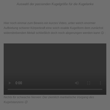
Auswahl der passenden Kugelgröße für die Kugelanke
Hier noch einmal zum Beweis ein kurzes Video, unter welch enormer
Aufbietung schierer Körperkraft eine solch exakte Kugelform dem zunächst
widerstrebenden Metall schließlich doch noch abgerungen werden kann 😉 :
Nichts für schwache Nerven: Der ziemlich martialische Vorgang des
Kugelstanzens 😉