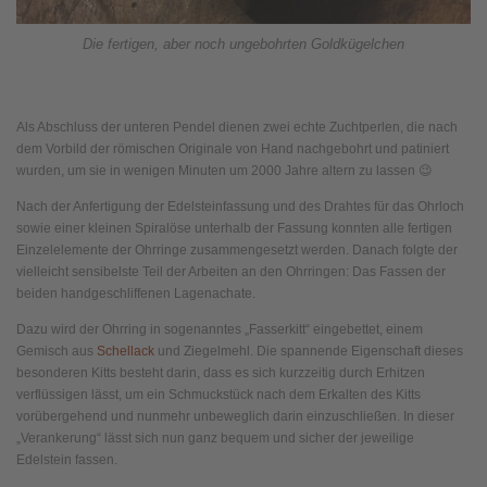
Die fertigen, aber noch ungebohrten Goldkügelchen
Als Abschluss der unteren Pendel dienen zwei echte Zuchtperlen, die nach
dem Vorbild der römischen Originale von Hand nachgebohrt und patiniert
wurden, um sie in wenigen Minuten um 2000 Jahre altern zu lassen 😉
Nach der Anfertigung der Edelsteinfassung und des Drahtes für das Ohrloch
sowie einer kleinen Spiralöse unterhalb der Fassung konnten alle fertigen
Einzelelemente der Ohrringe zusammengesetzt werden. Danach folgte der
vielleicht sensibelste Teil der Arbeiten an den Ohrringen: Das Fassen der
beiden handgeschliffenen Lagenachate.
Dazu wird der Ohrring in sogenanntes „Fasserkitt“ eingebettet, einem
Gemisch aus
Schellack
und Ziegelmehl. Die spannende Eigenschaft dieses
besonderen Kitts besteht darin, dass es sich kurzzeitig durch Erhitzen
verflüssigen lässt, um ein Schmuckstück nach dem Erkalten des Kitts
vorübergehend und nunmehr unbeweglich darin einzuschließen. In dieser
„Verankerung“ lässt sich nun ganz bequem und sicher der jeweilige
Edelstein fassen.