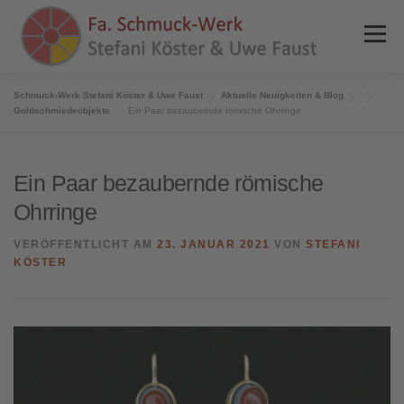
Zum
Inhalt
Menü
springen
Schmuck-Werk Stefani Köster & Uwe Faust
Aktuelle Neuigkeiten & Blog
HOME
NEWS
ANGEBOTE
REFERENZEN
Goldschmiedeobjekte
Ein Paar bezaubernde römische Ohrringe
PRESSE
SHOP
KONTAKT
INFOS
Ein Paar bezaubernde römische
Ohrringe
0 ARTIKEL
VERÖFFENTLICHT AM
23. JANUAR 2021
VON
STEFANI
KÖSTER