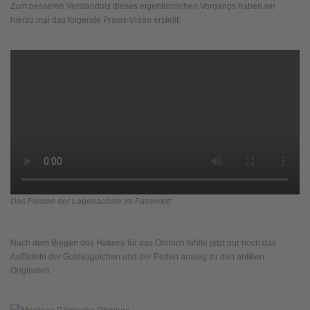
Zum besseren Verständnis dieses eigentümlichen Vorgangs haben wir
hierzu mal das folgende Praxis-Video erstellt:
Das Fassen der Lagenachate im Fasserkitt
Nach dem Biegen des Hakens für das Ohrloch fehlte jetzt nur noch das
Auffädeln der Goldkügelchen und der Perlen analog zu den antiken
Originalen: