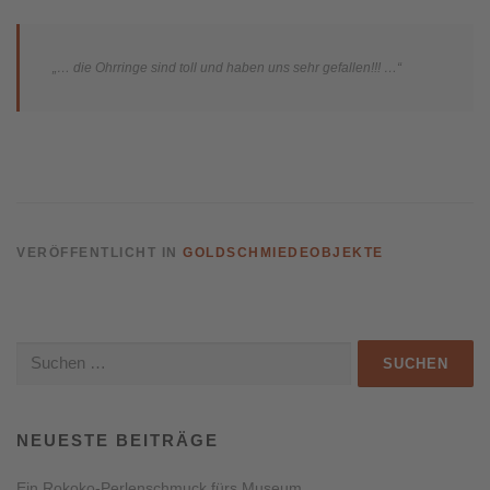
„… die Ohrringe sind toll und haben uns sehr gefallen!!! …“
VERÖFFENTLICHT IN
GOLDSCHMIEDEOBJEKTE
Suchen
nach:
NEUESTE BEITRÄGE
Ein Rokoko-Perlenschmuck fürs Museum