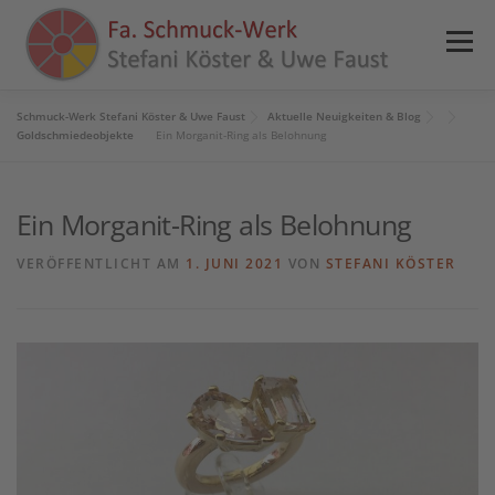
Zum
Inhalt
Menü
springen
Schmuck-Werk Stefani Köster & Uwe Faust
Aktuelle Neuigkeiten & Blog
HOME
NEWS
ANGEBOTE
REFERENZEN
Goldschmiedeobjekte
Ein Morganit-Ring als Belohnung
Ein Morganit-Ring als Belohnung
PRESSE
SHOP
KONTAKT
INFOS
VERÖFFENTLICHT AM
1. JUNI 2021
VON
STEFANI KÖSTER
0 ARTIKEL