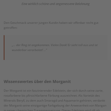
Eine wirklich schöne und angemessene Belohnun
g
Den Geschmack unserer jungen Kundin haben wir offenbar recht gut
getroffen:
„… der Ring ist angekommen. Vielen Dank! Er sieht toll aus und ist
wunderbar verarbeitet! …“
Wissenswertes über den Morganit
Der Morganit ist ein faszinierender Edelstein, der sich durch seine zarte,
rosafarbene bis pfirsichfarbene Färbung auszeichnet. Als Varietät des
Minerals Beryll, zu dem auch Smaragd und Aquamarin gehören, verdankt
der Morganit seine einzigartige Farbgebung der Anwesenheit von Mangan
in seiner chemischen Zusammensetzung. Dieser Edelstein wird oft als