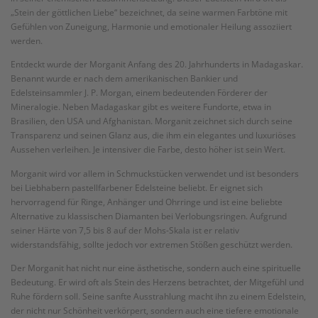
„Stein der göttlichen Liebe“ bezeichnet, da seine warmen Farbtöne mit
Gefühlen von Zuneigung, Harmonie und emotionaler Heilung assoziiert
werden.
Entdeckt wurde der Morganit Anfang des 20. Jahrhunderts in Madagaskar.
Benannt wurde er nach dem amerikanischen Bankier und
Edelsteinsammler J. P. Morgan, einem bedeutenden Förderer der
Mineralogie. Neben Madagaskar gibt es weitere Fundorte, etwa in
Brasilien, den USA und Afghanistan. Morganit zeichnet sich durch seine
Transparenz und seinen Glanz aus, die ihm ein elegantes und luxuriöses
Aussehen verleihen. Je intensiver die Farbe, desto höher ist sein Wert.
Morganit wird vor allem in Schmuckstücken verwendet und ist besonders
bei Liebhabern pastellfarbener Edelsteine beliebt. Er eignet sich
hervorragend für Ringe, Anhänger und Ohrringe und ist eine beliebte
Alternative zu klassischen Diamanten bei Verlobungsringen. Aufgrund
seiner Härte von 7,5 bis 8 auf der Mohs-Skala ist er relativ
widerstandsfähig, sollte jedoch vor extremen Stößen geschützt werden.
Der Morganit hat nicht nur eine ästhetische, sondern auch eine spirituelle
Bedeutung. Er wird oft als Stein des Herzens betrachtet, der Mitgefühl und
Ruhe fördern soll. Seine sanfte Ausstrahlung macht ihn zu einem Edelstein,
der nicht nur Schönheit verkörpert, sondern auch eine tiefere emotionale